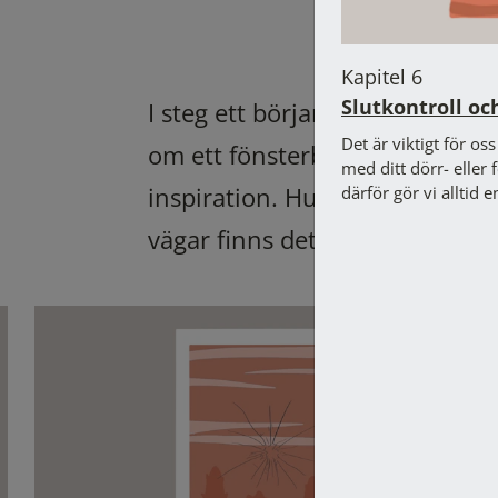
Kapitel 6
Slutkontroll oc
I steg ett börjar vi med dig. 
Det är viktigt för oss
om ett fönsterbyte. Därefter lo
med ditt dörr- eller 
inspiration. Hur kommer du ig
därför gör vi alltid e
vägar finns det till nya fönster