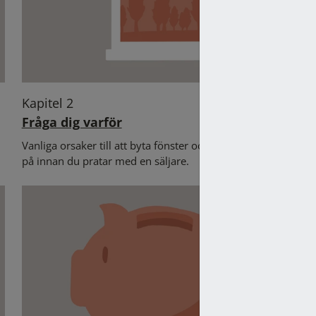
Kapitel 2
Fråga dig varför
Vanliga orsaker till att byta fönster och frågor att tänka
S
på innan du pratar med en säljare.
h