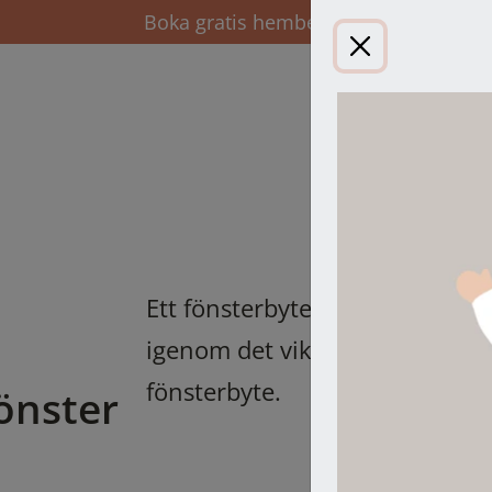
Boka gratis hembesök
Ett fönsterbyte behöver inte var
igenom det viktigaste du behöve
fönsterbyte.
fönster