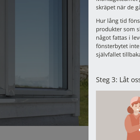
skräpet när de g
Hur lång tid fön
produkter som sk
något fattas i le
fönsterbytet inte
självfallet tillb
Steg 3: Låt os