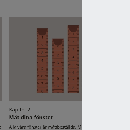
Kapitel 2
Mät dina fönster
a
Alla våra fönster är måttbeställda. Mät dina fönster själv