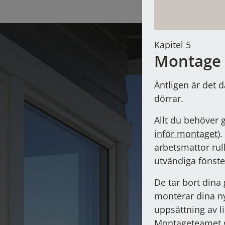
Kapitel 5
Montage
Äntligen är det d
dörrar.
Allt du behöver 
inför montaget
)
arbetsmattor rul
utvändiga fönste
De tar bort dina
monterar dina ny
uppsättning av l
Montageteamet gö