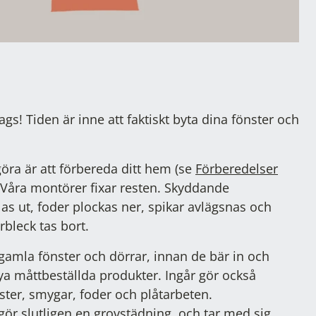
ags! Tiden är inne att faktiskt byta dina fönster och
göra är att förbereda ditt hem (se
Förberedelser
. Våra montörer fixar resten. Skyddande
las ut, foder plockas ner, spikar avlägsnas och
rbleck tas bort.
 gamla fönster och dörrar, innan de bär in och
a måttbeställda produkter. Ingår gör också
ister, smygar, foder och plåtarbeten.
r slutligen en grovstädning, och tar med sig