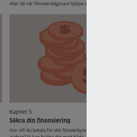
eller låt vår fönsterrådgivare hjälpa dig.
Kapitel 5
Säkra din finansiering
a
Hur vill du betala för ditt fönsterbyte? Hur funkar ROT-
N
avdrag? Vi kan hjälpa dig med båda.
b