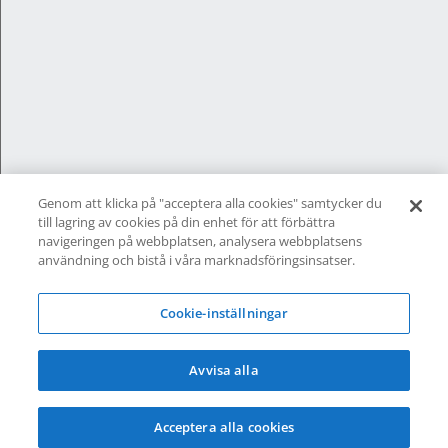
Genom att klicka på "acceptera alla cookies" samtycker du
till lagring av cookies på din enhet för att förbättra
navigeringen på webbplatsen, analysera webbplatsens
användning och bistå i våra marknadsföringsinsatser.
Elitfönster På Plats är ett helhetskoncept från
Elitfönster, för dig som vill byta fönster och
Cookie-inställningar
dörrar i ditt hem. Ett komplett
fönsterbyte
som
är bekvämt, enkelt och tryggt.
Avvisa alla
Acceptera alla cookies