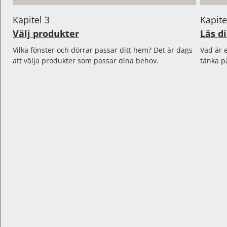
Kapitel 3
Kapite
Välj produkter
Läs di
Vilka fönster och dörrar passar ditt hem? Det är dags
Vad är 
att välja produkter som passar dina behov.
tänka p
Kapitel 1
Kapite
Kom igång!
Fråga
Ingen aning om hur ett fönsterbyte går till? Här är en
Vanliga 
snabb översikt innan vi sätter igång.
tänka p