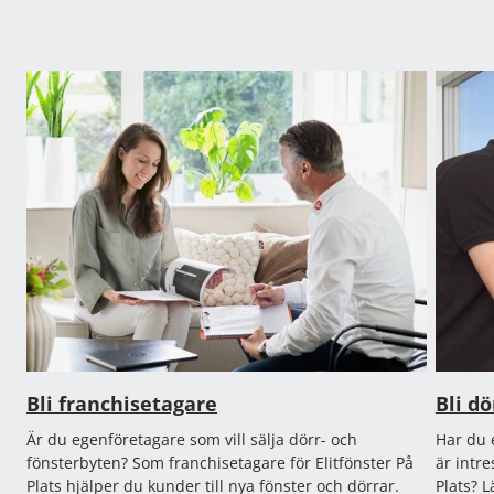
Bli franchisetagare
Bli d
Är du egenföretagare som vill sälja dörr- och
Har du 
fönsterbyten? Som franchisetagare för Elitfönster På
är intre
Plats hjälper du kunder till nya fönster och dörrar.
Plats? L