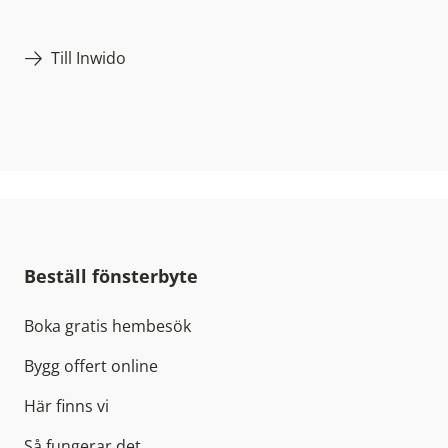
kronor med en operationell EBITA-marginal på 10,5
procent. Inwido har varit noterat på Nasdaq Stockholm
sedan 2014.
Till Inwido
Beställ fönsterbyte
Boka gratis hembesök
Bygg offert online
Här finns vi
Så fungerar det