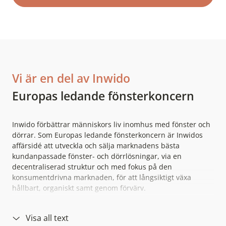
Vi är en del av Inwido
Europas ledande fönsterkoncern
Inwido förbättrar människors liv inomhus med fönster och
dörrar. Som Europas ledande fönsterkoncern är Inwidos
affärsidé att utveckla och sälja marknadens bästa
kundanpassade fönster- och dörrlösningar, via en
decentraliserad struktur och med fokus på den
konsumentdrivna marknaden, för att långsiktigt växa
hållbart, organiskt samt genom förvärv.
Inwido består av 35 affärsenheter med cirka 4 600
anställda i 18 länder. 2025 omsatte koncernen 9 miljarder
Visa all text