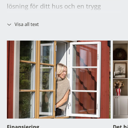
lösning för ditt hus och en trygg
helhetslösning där allt som behövs
Visa all text
ingår.
Finansiering
Det h