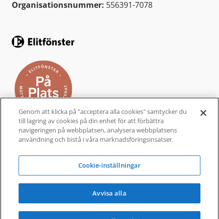
Organisationsnummer:
556391-7078
Genom att klicka på "acceptera alla cookies" samtycker du
till lagring av cookies på din enhet för att förbättra
navigeringen på webbplatsen, analysera webbplatsens
användning och bistå i våra marknadsföringsinsatser.
Elitfönster På Plats är ett helhetskoncept från
Elitfönster, för dig som vill byta fönster och
Cookie-inställningar
dörrar i ditt hem. Ett komplett
fönsterbyte
som
är bekvämt, enkelt och tryggt.
Avvisa alla