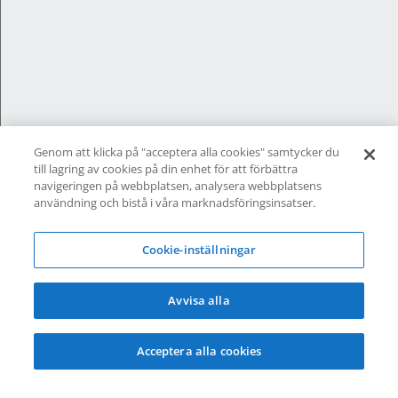
Mail:
info@elitfonsterpaplats.se
Organisationsnummer:
556391-7078
Genom att klicka på "acceptera alla cookies" samtycker du
till lagring av cookies på din enhet för att förbättra
navigeringen på webbplatsen, analysera webbplatsens
användning och bistå i våra marknadsföringsinsatser.
Cookie-inställningar
Avvisa alla
Elitfönster På Plats är ett helhetskoncept från
Acceptera alla cookies
Elitfönster, för dig som vill byta fönster och
dörrar i ditt hem. Ett komplett
fönsterbyte
som