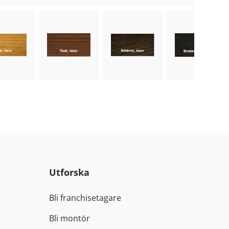
ose image
Choose image
Choose image
Choose ima
Utforska
Bli franchisetagare
Bli montör