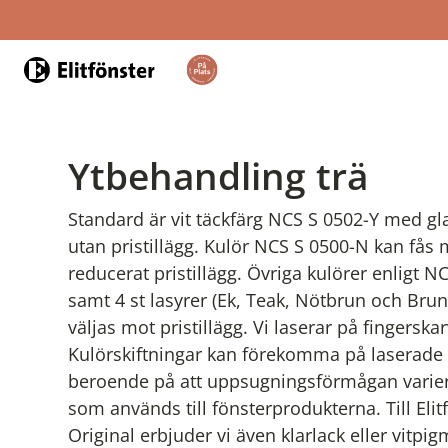
Hem
Ytbehandling trä
Standard är vit täckfärg NCS S 0502-Y med gl
utan pristillägg. Kulör NCS S 0500-N kan fås
reducerat pristillägg. Övriga kulörer enligt NC
samt 4 st lasyrer (Ek, Teak, Nötbrun och Brun
väljas mot pristillägg. Vi laserar på fingerskar
Kulörskiftningar kan förekomma på laserade
beroende på att uppsugningsförmågan variera
som används till fönsterprodukterna. Till Elit
Original erbjuder vi även klarlack eller vitpi