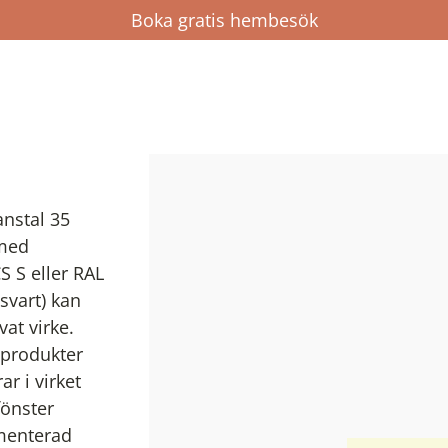
Boka gratis hembesök
anstal 35
 med
S S eller RAL
svart) kan
vat virke.
 produkter
r i virket
fönster
gmenterad