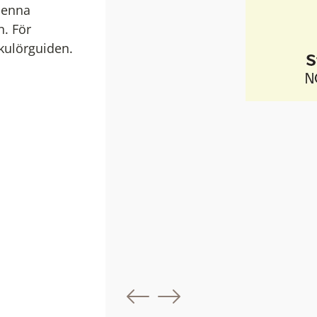
 denna
. För
 kulörguiden.
Föregående bil
Nästa bild