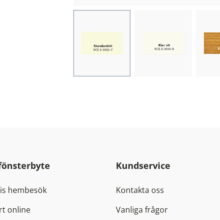
Choose image
Choose image
Cho
 fönsterbyte
Kundservice
tis hembesök
Kontakta oss
rt online
Vanliga frågor