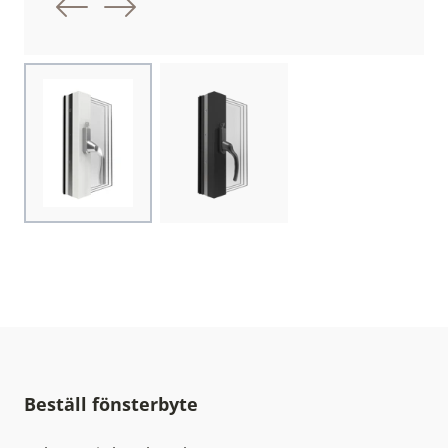
Föregående bild
Nästa bild
Choose image
Choose image
Beställ fönsterbyte