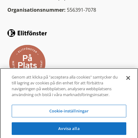
Organisationsnummer:
556391-7078
Genom att klicka på "acceptera alla cookies" samtycker du
till lagring av cookies på din enhet för att förbättra
navigeringen på webbplatsen, analysera webbplatsens
användning och bistå i våra marknadsföringsinsatser.
Elitfönster På Plats är ett helhetskoncept från
Elitfönster, för dig som vill byta fönster och
Cookie-inställningar
dörrar i ditt hem. Ett komplett
fönsterbyte
som
är bekvämt, enkelt och tryggt.
Avvisa alla