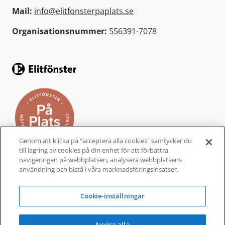
Mail:
info@elitfonsterpaplats.se
Organisationsnummer:
556391-7078
Genom att klicka på "acceptera alla cookies" samtycker du
till lagring av cookies på din enhet för att förbättra
navigeringen på webbplatsen, analysera webbplatsens
användning och bistå i våra marknadsföringsinsatser.
Elitfönster På Plats är ett helhetskoncept från
Elitfönster, för dig som vill byta fönster och
Cookie-inställningar
dörrar i ditt hem. Ett komplett
fönsterbyte
som
är bekvämt, enkelt och tryggt.
Avvisa alla