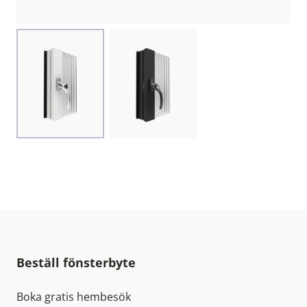
Choose image
Choose image
Beställ fönsterbyte
Boka gratis hembesök