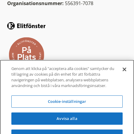
Organisationsnummer:
556391-7078
Genom att klicka på "acceptera alla cookies" samtycker du
till lagring av cookies på din enhet för att förbättra
navigeringen på webbplatsen, analysera webbplatsens
användning och bistå i våra marknadsföringsinsatser.
Elitfönster På Plats är ett helhetskoncept från
Elitfönster, för dig som vill byta fönster och
Cookie-inställningar
dörrar i ditt hem. Ett komplett
fönsterbyte
som
är bekvämt, enkelt och tryggt.
Avvisa alla