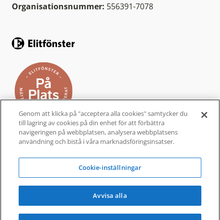
Organisationsnummer:
556391-7078
Genom att klicka på "acceptera alla cookies" samtycker du
till lagring av cookies på din enhet för att förbättra
navigeringen på webbplatsen, analysera webbplatsens
användning och bistå i våra marknadsföringsinsatser.
Elitfönster På Plats är ett helhetskoncept från
Elitfönster, för dig som vill byta fönster och
Cookie-inställningar
dörrar i ditt hem. Ett komplett
fönsterbyte
som
är bekvämt, enkelt och tryggt.
Avvisa alla