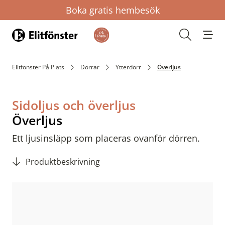
Boka gratis hembesök
Hem
Öppna s
Elitfönster På Plats
Dörrar
Ytterdörr
Överljus
Sidoljus och överljus
Överljus
Ett ljusinsläpp som placeras ovanför dörren.
Produktbeskrivning