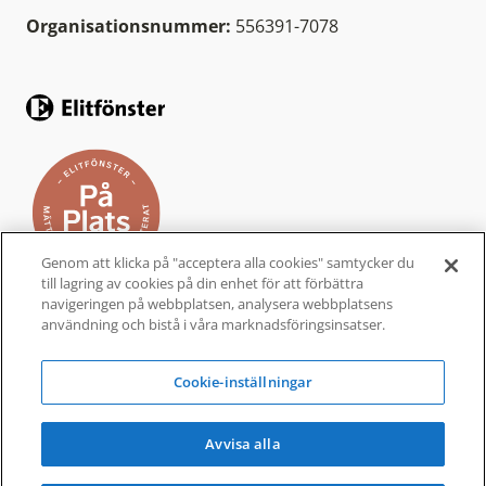
Organisationsnummer:
556391-7078
Genom att klicka på "acceptera alla cookies" samtycker du
till lagring av cookies på din enhet för att förbättra
navigeringen på webbplatsen, analysera webbplatsens
användning och bistå i våra marknadsföringsinsatser.
Elitfönster På Plats är ett helhetskoncept från
Elitfönster, för dig som vill byta fönster och
Cookie-inställningar
dörrar i ditt hem. Ett komplett
fönsterbyte
som
är bekvämt, enkelt och tryggt.
Avvisa alla