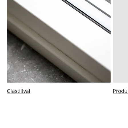
Glastillval
Produk