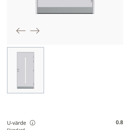
Föregående bild
Nästa bild
Choose image
0.8
U-värde
Standard