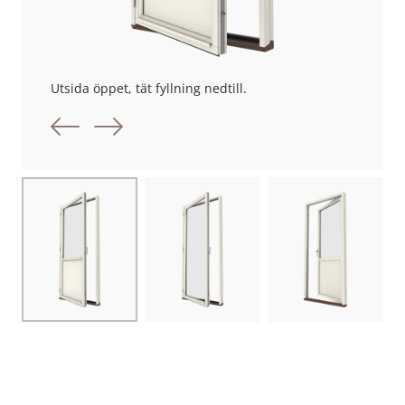
Utsida öppet, tät fyllning nedtill.
Föregående bild
Nästa bild
Choose image
Choose image
Choose image