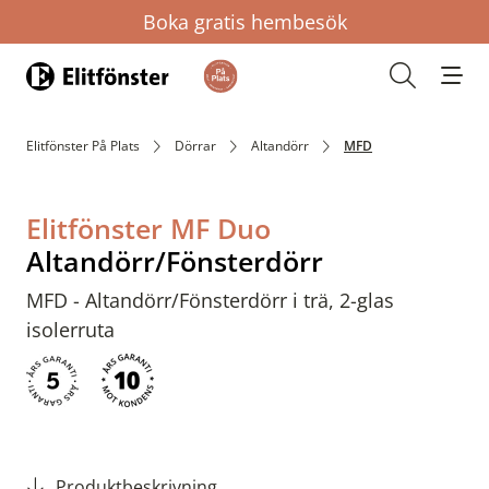
Boka gratis hembesök
Hem
Öppna s
Elitfönster På Plats
Dörrar
Altandörr
MFD
Elitfönster MF Duo
Altandörr/Fönsterdörr
MFD - Altandörr/Fönsterdörr i trä, 2-glas
isolerruta
Produktbeskrivning