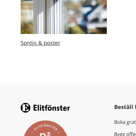
Spröjs & poster
Beställ
Boka gra
Bygg offe