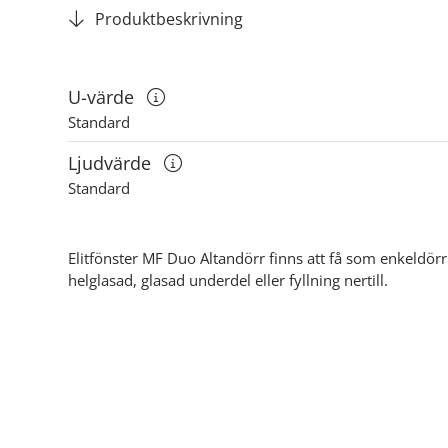
Produktbeskrivning
U-värde
Visa information om u-värden
Standard
Ljudvärde
Visa information om ljudvärden
Standard
Elitfönster MF Duo Altandörr finns att få som enkeldörr
helglasad, glasad underdel eller fyllning nertill.