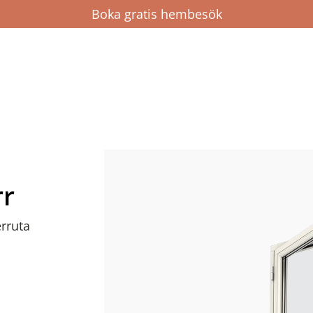
Boka gratis hembesök
rr
erruta