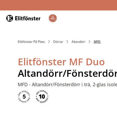
Hem
Elitfönster På Plats
Dörrar
Altandörr
MFD
Elitfönster MF Duo
Altandörr/Fönsterdö
MFD - Altandörr/Fönsterdörr i trä, 2-glas isol