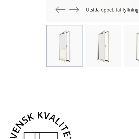
Föregående bil
Nästa bild
Utsida öppet, tät fyllning 
Choose image
Choose image
Cho